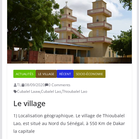
ACTUALITÉS
LE VILLAGE
RÉCENT
SOCIO-ÉCONOMIE
TL
08/09/2020
0 Comments
Cubalel Laaw
,
Cubalel Lao
,
Thioubalel Lao
Le village
1) Localisation géographique. Le village de Thioubalel
Lao, est situé au Nord du Sénégal, à 550 Km de Dakar
la capitale