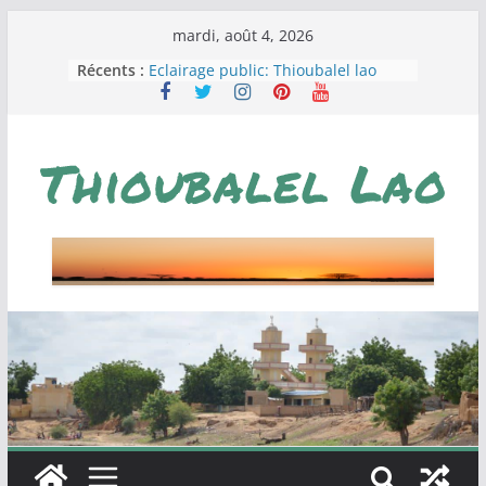
Passer
mardi, août 4, 2026
au
Récents :
Eclairage public: Thioubalel lao
contenu
Campagne de levée de fonds pour
la construction d’un centre de
santé à Thioubalel
Loterie Green Card, à la poursuite
du rêve américain.
JOURNÉE DE L’AMICALE DES
ENSEIGNANTS DE THIOUBALEL
Thioubalel men! un vecteur de
développement local.