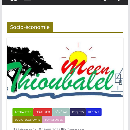
Socio-économie
ACTUALITÉS
FEATURED
GÉNÉRAL
PROJETS
RÉCENT
SOCIO-ÉCONOMIE
TOP STORIES
Mohamet Sall
18/09/2021
0 Comments