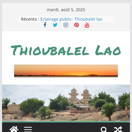
Passer
mardi, août 5, 2025
au
Récents :
Eclairage public: Thioubalel lao
contenu
Campagne de levée de fonds pour
la construction d’un centre de
santé à Thioubalel
Loterie Green Card, à la poursuite
du rêve américain.
JOURNÉE DE L’AMICALE DES
ENSEIGNANTS DE THIOUBALEL
Thioubalel men! un vecteur de
développement local.